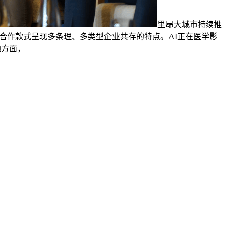
里昂大城市持续推
上升。合作款式呈现多条理、多类型企业共存的特点。AI正在医学影
通方面，