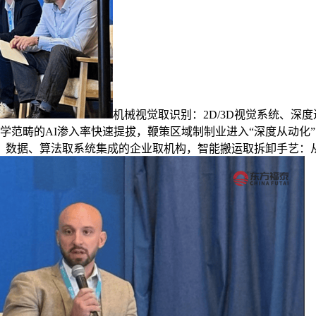
机械视觉取识别：2D/3D视觉系统、
命科学范畴的AI渗入率快速提拔，鞭策区域制制业进入“深度从动
、数据、算法取系统集成的企业取机构，智能搬运取拆卸手艺：从