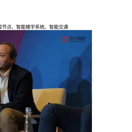
计较节点、智能楼宇系统、智能交通