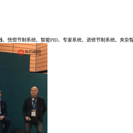
、恍惚节制系统、智能PID、专家系统、进修节制系统、夹杂