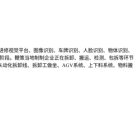
深度进修视觉平台、图像识别、车牌识别、人脸识别、物体识别、
化”阶段。鞭策当地制制企业正在拆卸、搬运、检测、包拆等环节
动化拆卸线、拆卸工做坐、AGV系统、上下料系统、物料搬