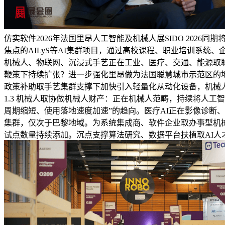
仿实软件2026年法国里昂人工智能及机械人展SIDO 202
焦点的AILyS等AI集群项目，通过高校课程、职业培训系
机械人、物联网、沉浸式手艺正在工业、医疗、交通、能源取聪慧城市
鞭策下持续扩张？进一步强化里昂做为法国聪慧城市示范区的
政策补助取手艺集群支撑下加快引入轻量化从动化设备，机械
1.3 机械人取协做机械人财产：正在机械人范畴，持续将人
周期缩短、使用落地速度加速”的趋向。医疗AI正在影像诊断、
集群，仅次于巴黎地域。为系统集成商、软件企业取办事型机
试点数量持续添加。沉点支撑算法研究、数据平台扶植取AI