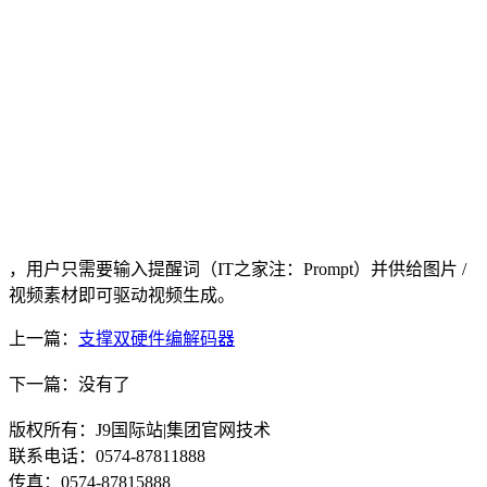
，用户只需要输入提醒词（IT之家注：Prompt）并供给图片 /
视频素材即可驱动视频生成。
上一篇：
支撑双硬件编解码器
下一篇：没有了
版权所有：J9国际站|集团官网技术
联系电话：0574-87811888
传真：0574-87815888