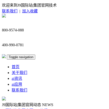
欢迎来到J9国际站|集团官网技术
联系我们
|
加入收藏
800-9574-088
400-990-0781
Toggle navigation
首页
关于我们
ai资讯
ai应用
联系我们
J9国际站|集团官网动态
NEWS