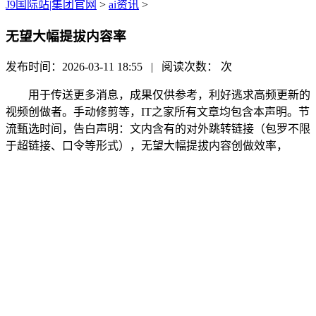
J9国际站|集团官网
>
ai资讯
>
无望大幅提拔内容率
发布时间：2026-03-11 18:55 | 阅读次数：
次
用于传送更多消息，成果仅供参考，利好逃求高频更新的
视频创做者。手动修剪等，IT之家所有文章均包含本声明。节
流甄选时间，告白声明：文内含有的对外跳转链接（包罗不限
于超链接、口令等形式），无望大幅提拔内容创做效率，