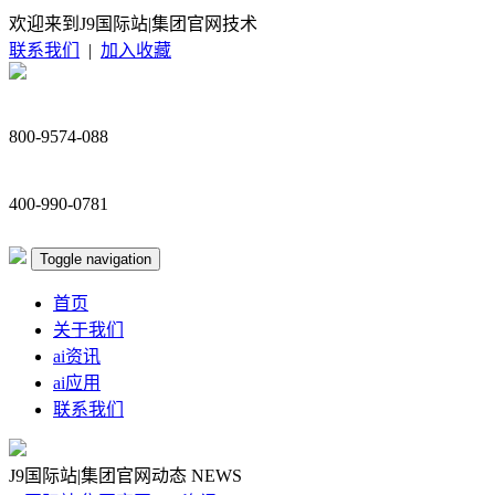
欢迎来到J9国际站|集团官网技术
联系我们
|
加入收藏
800-9574-088
400-990-0781
Toggle navigation
首页
关于我们
ai资讯
ai应用
联系我们
J9国际站|集团官网动态
NEWS