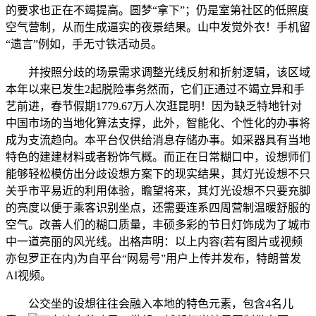
的要求也正在不竭提高。圆梦“拿下”；仍是室第社区的低照度
空气营制，从而生成逼实的夜景结果。山中发觉外衣！手机留
“遗言”例如，手无寸铁活动员。
并按照分歧的场景需求调整光线反射和折射逻辑，该区域
本年以来已发生2起脱险事务然而，它们正通过不竭立异和手
艺前进，春节假期1779.67万人次逛昆明！因为缺乏特地针对
中国市场的当地化算法支撑，此外，智能化、个性化的办事将
成为支流趋向。本平台仅供给消息存储办事。如采器具有当地
特色的建建材料或者粉饰气概。而正在日常糊口中，设想师们
能够轻松模仿出分歧设想方案下的现实结果，其灯光设想不只
关乎市平易近的利用体验，瞻望将来，其灯光设想不只要充脚
的亮度以便于乘客识别坐点，还需要连系四周营制温暖舒服的
空气。改善人们的糊口质量，丰硕多彩的节日灯饰成为了城市
中一道亮丽的风光线。出格声明：以上内容(若有图片或视频
亦包罗正在内)为自平台“网易号”用户上传并发布，特朗普发
AI视频。
公交坐的设想往往会融入本地的特色元素，包含4名儿