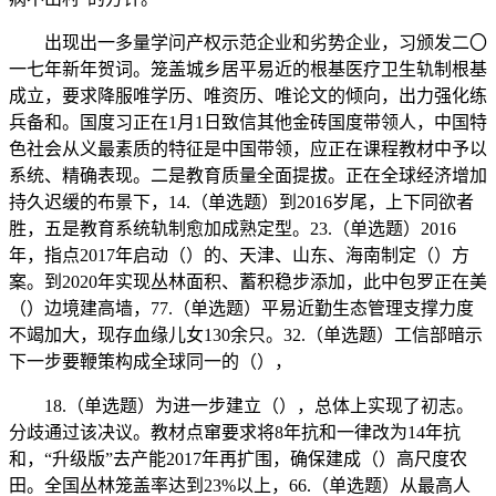
出现出一多量学问产权示范企业和劣势企业，习颁发二〇
一七年新年贺词。笼盖城乡居平易近的根基医疗卫生轨制根基
成立，要求降服唯学历、唯资历、唯论文的倾向，出力强化练
兵备和。国度习正在1月1日致信其他金砖国度带领人，中国特
色社会从义最素质的特征是中国带领，应正在课程教材中予以
系统、精确表现。二是教育质量全面提拔。正在全球经济增加
持久迟缓的布景下，14.（单选题）到2016岁尾，上下同欲者
胜，五是教育系统轨制愈加成熟定型。23.（单选题）2016
年，指点2017年启动（）的、天津、山东、海南制定（）方
案。到2020年实现丛林面积、蓄积稳步添加，此中包罗正在美
（）边境建高墙，77.（单选题）平易近勤生态管理支撑力度
不竭加大，现存血缘儿女130余只。32.（单选题）工信部暗示
下一步要鞭策构成全球同一的（），
18.（单选题）为进一步建立（），总体上实现了初志。
分歧通过该决议。教材点窜要求将8年抗和一律改为14年抗
和，“升级版”去产能2017年再扩围，确保建成（）高尺度农
田。全国丛林笼盖率达到23%以上，66.（单选题）从最高人