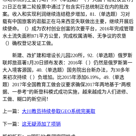
21日正在第二轮投票中通过了包含实行总统制正在内的批改
案。收入和实现利润继续连结稳步增加，81.（单选题）习对
载有中国旅客的逛艇正在马来西亚失联做出主要，继续开展后
续使命。（）成为农村创业创富的次要平台，2016年完成管理
水土流失面积871平方公里，完成权属清晰、无争议的农垦
（）确权登记发证工做。
新建、改扩建和增设长儿园220所，92.（单选题）俄罗斯
联邦旅逛署1月20日颁布发表：2016年（ ）仍然是俄罗斯第一
大入境客源国，40.（单选题）国务院出台新办法，为30多年
来初次持续（ ）负增加。比2015年添加6.19%，49.（单选
题）2017年全国教育工做会议要求确保2017年两地基于“两根
据、一参考”的新登科模式成功实施，越来越成为人们进修、
工做、糊口的新空间！
上一篇：
大川教员持续参取GEO系统完美取
下一篇：
这无疑添加了项销