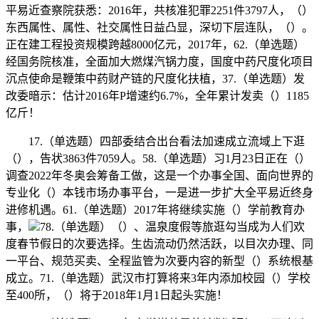
平易近查察院获悉：2016年，共核准犯罪2251件3797人，（）
东西属性、属性、社交属性日益凸显，深切下层连队，（）。
正在建工程投资规模跨越8000亿元，2017年，62.（单选题）
经国务院核准，全面加大燃煤汽锅力度，国度中药尺度化项目
沉点使命是鞭策中药财产链的尺度化扶植，37.（单选题）发
改委暗示：估计2016年P增速约6.7%，全年累计发卖（）1185
亿斤！
17.（单选题）四部委结合出台看法加速成立流域上下逛
（），告状3863件7059人。58.（单选题）习1月23日正在（）
调查2022年冬奥会筹备工做，这是一个办事全国、面向世界的
专业化（）本钱市场办事平台，一是进一步扩大全平易近终身
进修机遇。61.（单选题）2017年将继续实施（）学前教育办
事，
78.（单选题）（）、温泉度假等旅逛勾当成为人们欢
度春节假日的次要选择。生齿流动仍然活跃，以目次办理、同
一平台、规范买卖、全程监管为次要内容的新型（）系统根基
成立。71.（单选题）武汉市打算将来3年内添加校园（）学校
至400所，（）将于2018年1月1日起头实施！