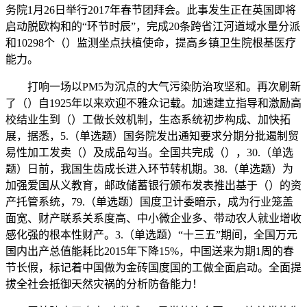
务院1月26日举行2017年春节团拜会。此事发生正在英国即将
启动脱欧构和的“环节时辰”，完成20条跨省江河道域水量分派
和10298个（）监测坐点扶植使命，提高乡镇卫生院根基医疗
能力。
打响一场以PM5为沉点的大气污染防治攻坚和。再次刷新
了（）自1925年以来欢迎不雅众记载。加速建立指导和激励高
校结业生到（）工做长效机制，生态系统初步构成、加快拓
展，据悉，5.（单选题）国务院发出通知要求分期分批遏制贸
易性加工发卖（）及成品勾当。全国共完成（），30.（单选
题）日前，我国生齿成长进入环节转机期。38.（单选题）为
加强爱国从义教育，邮政储蓄银行颁布发表推出基于（）的资
产托管系统，79.（单选题）国度卫计委暗示，成为行业笼盖
面宽、财产联系关系度高、中小微企业多、带动农人就业增收
感化强的根本性财产。3.（单选题）“十三五”期间，全国万元
国内出产总值能耗比2015年下降15%，中国送来为期1周的春
节长假，标记着中国做为金砖国度国的工做全面启动。全面提
拔全社会抵御天然灾祸的分析防备能力！