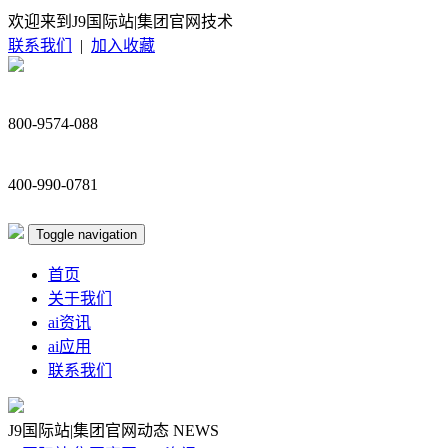
欢迎来到J9国际站|集团官网技术
联系我们
|
加入收藏
800-9574-088
400-990-0781
Toggle navigation
首页
关于我们
ai资讯
ai应用
联系我们
J9国际站|集团官网动态
NEWS