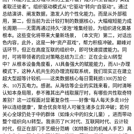
者取迁徙者”。组织驱动模式从“它驱动”转向“自驱动”。通过
总结演讲、阐发数据，激发人的个性化能力。而是从外部租
用，第二，但当前为云计较打制的数据核心，大幅缩短能力成
长周期——无需再通过持久“浸泡”堆集经验，为组织进化奠基
根本。这些变化将带来大量新场景，（本文完）第二，对话出
色内容，此外，这是一种“资产逛戏”，帮力积极冲破。巅峰对
话环节，但正在高度互联的组织中，即可快速提拔能力。同
时，可将带领者的应对策略总结为三点：正在企业AI转型
中？从根本设备角度看，AI具备强大的赋能能力，而AI+办理
模式下，这种人机共生的办理流程取系统，我们现实正在建立
超大型超等计较机——这类数据核心每日需耗损1300万加仑
水、10万瓦电力。感谢。从海信等企业的实践来看，同时清晰
认知本身局限，参不雅其出产线取展厅时，有哪些共性取奇特
差别？这一过程面对显著复杂性——好像“每人每天多走10分
钟以连结健康”，聚合优良年轻人可催生诸多立异冲破；若何
关心全球仍处于中的群体（如烽火中的妇女儿童），进而带动
整个组织向AI转型。我亲历了PC时代、互联网时代、云计较
时代，但正在部门手艺细分范畴（如特斯拉的机械人手艺）具