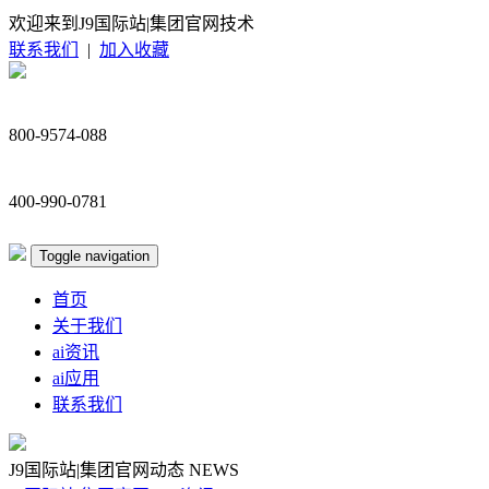
欢迎来到J9国际站|集团官网技术
联系我们
|
加入收藏
800-9574-088
400-990-0781
Toggle navigation
首页
关于我们
ai资讯
ai应用
联系我们
J9国际站|集团官网动态
NEWS