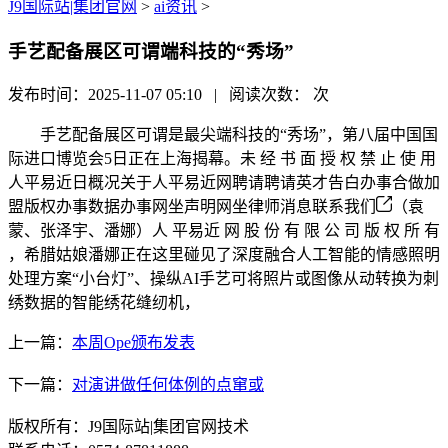
J9国际站|集团官网
>
ai资讯
>
手艺配备展区可谓端科技的“秀场”
发布时间：2025-11-07 05:10 | 阅读次数：
次
手艺配备展区可谓是最尖端科技的“秀场”，第八届中国国
际进口博览会5日正在上海揭幕。未 经 书 面 授 权 禁 止 使 用
人平易近日概况关于人平易近网聘请聘请英才告白办事合做加
盟版权办事数据办事网坐声明网坐律师消息联系我们
（袁
蒙、张泽宇、潘娜）人 平易近 网 股 份 有 限 公 司 版 权 所 有
，希腊姑娘潘娜正在这里碰见了深度融合人工智能的情感照明
处理方案“小台灯”、操纵AI手艺可将照片或图像从动转换为刺
绣数据的智能绣花缝纫机，
上一篇：
本周Ope颁布发表
下一篇：
对演讲做任何体例的点窜或
版权所有：J9国际站|集团官网技术