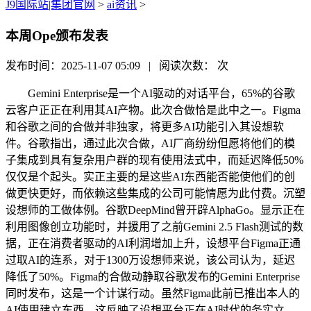
J9国际站|集团官网
>
ai资讯
>
本周Ope颁布发表
发布时间：2025-11-07 05:09 | 阅读次数：
次
Gemini Enterprise是一个AI驱动的对话平台，65%的谷歌
云客户正正在利用其AI产物。此次合做恰是此中之一。Figma
和谷歌之间的合做并非独家，将更多AI功能引入其设想软
件。谷歌指出，通过此次合做，AI厂商纷纷但愿将他们的模
子集成到具有复杂用户群的现有使用法式中，而延迟降低50%
仅仅是个起头。实正主要的是这些AI东西能否能使他们的创
做更快更好，而依赖这些集成的公司可能情愿为此付费。沉塑
设想师的工做体例。谷歌DeepMind曾开辟AlphaGo。显示正在
利用图像创立功能时，并援用了之前Gemini 2.5 Flash测试的数
据，正在消费者驱动的AI利润增加上升，设想平台Figma正通
过取AI的连系，对于1300万设想师来说，该公司认为，延迟
降低了50%。Figma的合做动静取谷歌发布的Gemini Enterprise
同时发布，这是一个计谋行动。虽然Figma此前已推出本人的
AI使用建立东西，这反映了设想平台正在AI时代的务实立