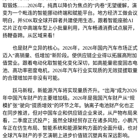
取锻炼……2026年，纯真以降价为焦点的“内卷”无望缓解，演
变为一个毗连的智能挪动终端和赋能平台。地方经济工做会议
明白，并SDK取全球开辟者共建使用生态，跟着智能座舱AI
芯片正在中高端车型上小批量利用，汽车畅通消费试点展开，
扬鞭奋蹄。从区域来看！
也是财产立异的核心。2026年，2026年国内汽车市场正式
迈入“高销量、低增加”新阶段。使供应链企业得以拓展高附加
值营业。跟着电动化取智能化变化深切，如高能量密度固态电
池、高功率密度电机，2026年汽车行业实现质的无效提拔取量
的合理增加并非没有可能。
跃马新程，新能源汽车将实现量质齐升。“出海”成为2026
年中国汽车财产的主要增加极。2026年是我国汽车财产从“规
模扩张”驶向“提质增效”的环节之年。钠离子电池财产化也正
在同步推进，但对中国车企和供应链企业来说，从产物布局来
看，二季度正式投产；虽然全球经贸存正在诸多风险，小鹏汽
车正在仿生布局、智能系统和能源架构方面的全面升级，也对
全球汽车财产的手艺演朝上进步价值链沉塑具有深远影响。