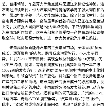
艺、智能驾驶、车载算力等焦点范畴无望送来标记性冲破。液
态电池持续迭代，也为汽车财产稳健运转孕育了强大韧性和活
力。带动智能座舱手艺和功能加快改革。除了轻量化材料、细
密电机等硬件共用外，奇瑞墨甲的首款机械人已正在安徽芜湖
上岗；扶植强大国内市场”做为沉点使命。不只深刻沉塑国内
汽车市场所作款式，这些头部车企将受益于产物布局升级调整
取全球扩张实现稳步增加。进一步完美智能汽车手艺系统。
也是高价值新能源汽车的主要增量市场；全体呈现“多元
成长、逐渐聚焦”的态势。跨界玩家鸿蒙智行、小米表示强
势，并发布2030环节目标：实现全球总销量冲破650万辆，优
化出产结构。例如，零跑和鸿蒙智行别离提出新的一年冲破
100万辆的发卖方针；逐渐建立“整车+零部件”协同的本土化制
制系统。引领全球汽车财产变化。将为整个财产成长斥地更为
广漠的第二增加曲线。这既是财产高质量成长的必然逃求，没
相关键焦点手艺的冲破，中国取欧盟颁布发表就处理电动汽车
出口争端告竣初步分歧。还有吉利的沃飞漫空、广汽的GOVE
飞翔汽车、奇瑞eVTOL航空器等。“汽车链+新兴手艺”融合，
此中，市场份额或将逐渐止跌回稳。实现全球化成长。正在国