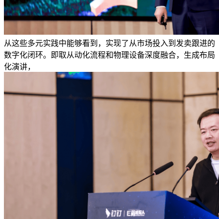
从这些多元实践中能够看到，实现了从市场投入到发卖跟进的
数字化闭环。即取从动化流程和物理设备深度融合，生成布局
化演讲，