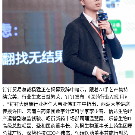
钉钉贸易总裁杨猛正在揭幕致辞中暗示，跟着AI手艺产物持
续完美、行业生态日益繁荣，钉钉发布 《医药行业AI使用》
，”钉钉大健康行业担任人韦亚伟正在中指出，西湖大学讲席
传授许田、云南白药集团数字计谋科学家李少春、信达生物出
产运营副总监钱骏、昭衍新药市场部司理温慧霞、乐普生物IT
高级总监毛磊、圣和医药董事长、海枫生物董事长上药集团原
总裁左敏、深势科技CEO孙伟杰、恒瑞医药董事兼施行副总