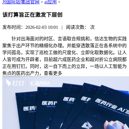
J9国际站|集团官网
>
ai应用
>
该打算旨正在激发下层创
发布时间：2026-02-03 10:01 | 阅读次数：
次
针对出海面对的时区、言语取合规挑和，信达生物的实践
聚焦于出产环节的精细化办理。并能穿透散落正在各系统中的
学问孤岛，实现了巡检工做的尺度化、立即化取数据化。让人
人皆可成为开辟者，目前超六成医药企业和超对折公立病院都
正在用钉钉。同时，这一自下而上的立异，一场以人工智能为
焦点的医药出产力，查看更多