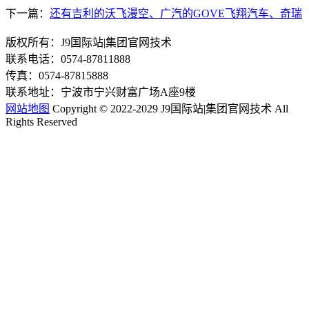
下一篇：
还有吉利的沃飞漫空、广汽的GOVE飞翔汽车、奇瑞
版权所有：J9国际站|集团官网技术
联系电话：0574-87811888
传真：0574-87815888
联系地址：宁波市宁兴财富广场A座9楼
网站地图
Copyright © 2022-2029 J9国际站|集团官网技术 All
Rights Reserved