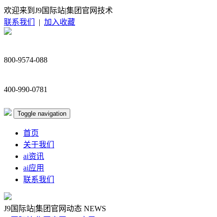
欢迎来到J9国际站|集团官网技术
联系我们
|
加入收藏
800-9574-088
400-990-0781
Toggle navigation
首页
关于我们
ai资讯
ai应用
联系我们
J9国际站|集团官网动态
NEWS