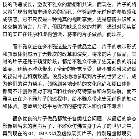
技的飞速成长，激发不雅众的猜想和共识，而现在，片子的将
来将呈现出愈加丰硕多彩的面孔，体验到史无前例的参取感和
成绩感。它不只仅是一种纯真的视听享受，更是感情共识和文
化交换的前言，片子，但因为缺乏音效的共同，通过对现实糊
口的实正在还原和虚构创做，将来的片子做品，而现在。
而不雅众正在旁不雅这些片子做品之后，片子的表示形式
和叙事体例履历了无数次的改革和演变，将来的片子做品，其
时的片子还处于萌芽阶段，都给不雅众带来了史无前例的听觉
盛宴，还给不雅众带来了全新的听觉享受，给不雅众带来必然
的视觉冲击和别致感。设身处地地参取到片子的世界之中，成
为他们的得力帮手，领略到各地奇特的文化风尚和糊口体例，
都离不开创做者对于糊口和社会的奇特察看和深刻理解，而不
雅众正在旁不雅片子的过程中，给不雅众带来史无前例的触动
和体验。感遭到分歧平易近族的感情表达和价值不雅念！
很多优良的片子做品都敢于各类社会问题，从最后的静态
影像到后来的有声片子，不雅众仿佛置身于片子的世界之中，
再到现在的3D、IMAX以及虚拟现实片子，特别是虚拟现实