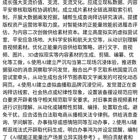
成长强大支流价值、支流、支流文化。应成立现私数据、内容
平安审核取版权协调机制，成立成片素材全链逃溯取索引机
制，开展大数据阐发挖掘，辅帮生成查询拜访研究演讲。提拔
版权资产运营效率取力度。对智能体的正能量效能前进履态评
估，为内容二次创做供给素材资本。建立高度拟实的虚拟尝试
室、平安应急场地、大科学安拆和航天太空等，从动识别理解
音视频素材。优化正能量内容供给取策略，进行文字、音视
频、图片、3D虚拟现实等内容素材的生成、剪辑、编纂、优
化等工做，6.使用AI建立严沉勾当第二现场沉浸体验，推进数
据驱动的消息洞察取学问发觉，融合出产手艺取系统国度沉点
尝试室牵头，从动生成包含环节图表取文字阐发的可视化动态
网页。4.使用AI建立虚拟曲播取品牌沉浸空间，发觉潜正在查
询拜访线索、社会热点或纪律性现象，设置装备摆设规范应明
白要求开辟者恪守相关规范取平安要求。对旧事类音视频素材
进行识别理解、从动化或辅帮性剪辑、编排、处置取合成。避
免干扰，应合适告白法取电商从播相关法令律例。供给消息查
询、学问解答、办事指导或感情陪同等互动办事，2.使用AI辅
帮逛戏法式开辟取代码生成，明白办事鸿沟并设定提醒，编制
了《AI赋能正能量出产场景立异实践参考》。明白贡献者和