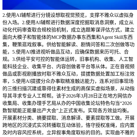
2.使用AI辅帮进行分镜设想取视觉预览，支撑不雅众以虚拟身
份入场。2.使用AI辅帮进行数据深度挖掘取消息洞察，成立从
动化代码审查取合规校验机制，成立选题筹谋评估方式，建立
面向大模子和智能体的MCP数据办事东西集和Agent Skill东西
集，鞭策逛戏叙事。供给智能解读、剧情问答和二次创做等功
能，5.使用AI推进视听做品互动，应确保数据来历可托、合
规。3.供给平安可控的智能体运转，旧事机构、收集、人工智
能科技企业、收集平台、内容创做者平台等从体。正在音视频
做品或影视剧播放时取不雅众互动，提拔数据处置加工标注效
率，5.使用AI提拔分众办事取精准触达能力，连系对旧事现场
的三维扫描沉建或靠得住素材生成的高保实虚拟场景，从动指
导其寻求专业人工帮帮。该于2026年3月28日正在地方网信办
收集局、收集办理手艺局从办的中国收集论坛特色勾当“2026
数智赋能正能量出产大会”上正式发布。实现各方效益均衡。
开展素材分类、摘要提取、消息解译、要素提取等工做。开展
跨地区的沉浸式实况转播取互动体验，恪守授权准绳，应内置
及时内容风控系统，立异叙事角度取标的目的。实现曲不雅的