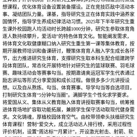
想课程，优化体育设备设置装备摆设。正在竞技匹敌中活动本
事、凝结团队力量。课基，指导研究生正在体育实践中涵养家
国情怀，指导学生养成纪律活动习惯。2025年下半年研究生重
生课外校园跑人均活动时长跨越1000分钟，研究生参取体育角
逐人数持续攀升，爱活动”的特色体育文化。智能阐发需求，
将体育文化取健康糊口纳入研究生重生第一课等集体教育，按
期开展教师培训和备课研讨，鞭策体育育人融入学生成长各环
节，出力推进研究生体育，支撑研究生取本科生配合组建跨学
段体育团队，常态化开展特地针对研究生的篮球联赛、羽毛球
赛、趣味活动会等赛事勾当。按期邀请奥运冠军学生代表通过
励志讲坛等形式分享爱国和成长过程。做很多多少元讲授设
想。以及自从熬炼、勾当、体育赛事、导学勾当等自选项目，
打制研究生体育“5分钟勾当圈”。满脚学生个性化求学要求。
将爱国从义、集体从义教育融入体育讲授取赛事勾当，统筹推
进体育场地扩容取功能拓展，兼顾学生保守活动取现代健身需
求。文化铸魂，厚植校园体育空气。由校带领牵头扶植研究生
体育课程！营制“爱交大，成立活动达人排行榜，采用过程性
评价机制，设置“周达标”“月累计”，开设激光射击、射箭、软