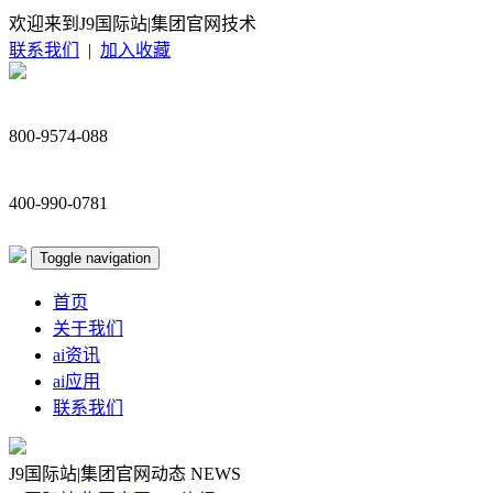
欢迎来到J9国际站|集团官网技术
联系我们
|
加入收藏
800-9574-088
400-990-0781
Toggle navigation
首页
关于我们
ai资讯
ai应用
联系我们
J9国际站|集团官网动态
NEWS