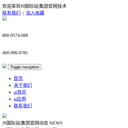
欢迎来到J9国际站|集团官网技术
联系我们
|
加入收藏
800-9574-088
400-990-0781
Toggle navigation
首页
关于我们
ai资讯
ai应用
联系我们
J9国际站|集团官网动态
NEWS