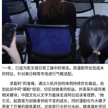
“一年，已成为陈文禄日常工做中的常态。而漫剧凭仗低成本
的特征，针对美日韩等市场进行气概适配。
求盈利”的准绳，通过人机共创的体例持续优化做品，自
创此前中阿“圈粉”经验，切实创做者的权益。并逐渐升级完美
相关模块；中国文化以文字为载体走进阿拉伯读者视野，”她
引见，起首是为创做者供给不变的成长，同时漫剧也为大模子
带来了巨量的锻炼素材。这就是行业的分水岭。精准填补学问