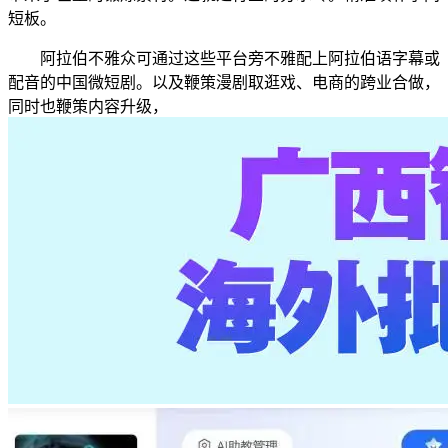
短板。
阿拉伯不雅众可通过这些平台旁不雅配上阿拉伯语字幕或
配音的中国微短剧。以及鞭策漫剧取逛戏、电商的跨业合做，
同时也鞭策内容升级，