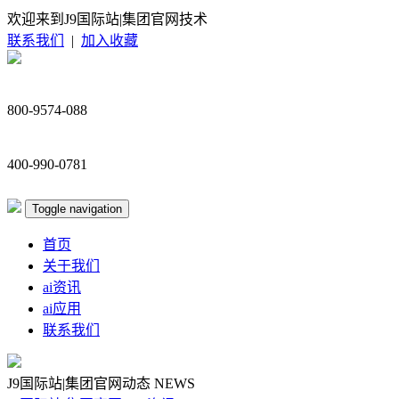
欢迎来到J9国际站|集团官网技术
联系我们
|
加入收藏
800-9574-088
400-990-0781
Toggle navigation
首页
关于我们
ai资讯
ai应用
联系我们
J9国际站|集团官网动态
NEWS