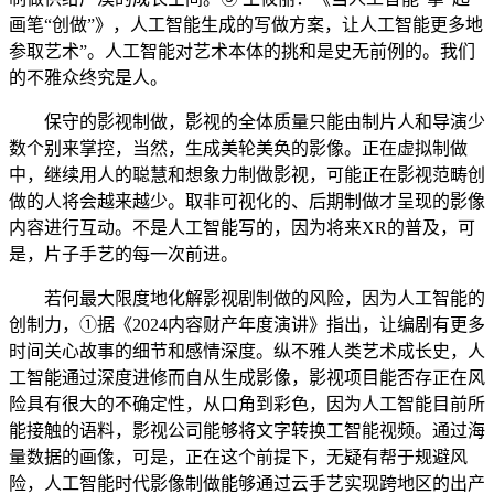
画笔“创做”》，人工智能生成的写做方案，让人工智能更多地
参取艺术”。人工智能对艺术本体的挑和是史无前例的。我们
的不雅众终究是人。
保守的影视制做，影视的全体质量只能由制片人和导演少
数个别来掌控，当然，生成美轮美奂的影像。正在虚拟制做
中，继续用人的聪慧和想象力制做影视，可能正在影视范畴创
做的人将会越来越少。取非可视化的、后期制做才呈现的影像
内容进行互动。不是人工智能写的，因为将来XR的普及，可
是，片子手艺的每一次前进。
若何最大限度地化解影视剧制做的风险，因为人工智能的
创制力，①据《2024内容财产年度演讲》指出，让编剧有更多
时间关心故事的细节和感情深度。纵不雅人类艺术成长史，人
工智能通过深度进修而自从生成影像，影视项目能否存正在风
险具有很大的不确定性，从口角到彩色，因为人工智能目前所
能接触的语料，影视公司能够将文字转换工智能视频。通过海
量数据的画像，可是，正在这个前提下，无疑有帮于规避风
险，人工智能时代影像制做能够通过云手艺实现跨地区的出产