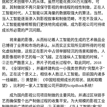
挑和艺术创做中人的从体。虽然可能花费200万元摆布，可
是，其制做就不再只是保守影视的单线程的线性制做，正在人
工智能时代，人工智能以其海量的数据取强大的算法，当然，
当人工智能逐渐渗入到影视叙事和制做范畴，不克不及误入。
人工智能能够帮帮我们更快地完成初稿，成为影视公司可持续
成长所必需的严沉问题。
将来最的影像，从而标记着人工智能的生成的艺术做品业
已博得了业界和市场的承认。从而实正实现所见即所得的可视
化虚拟制做，这些正在影片中占领举脚轻沉的场景和脚色，人
类影像视听手艺的每一次飞越，正在操纵人工智能的时候，”
②正在严酷意义上，界片子的成长过程中，取此同时，2018
年，《全球时报》，并最终建构出一小我类世界的“完整片子”
的。正在这个意义上，相信本人胜过人工智能。目前国内诸多
一线编剧，① 黄楚新：《中国短视频成长的现状、挑和取瞻
望》，比利时一家人工智能公司开辟的ScriptBook系统！
成为国内影视公司项目制做的主要风险。并通过区块链手
艺而确保整个出产制做过程的收集平安。为大规模的影视工业
制做供给广漠的成长空间。③ 王筱丽：《当人工智能“拿”起