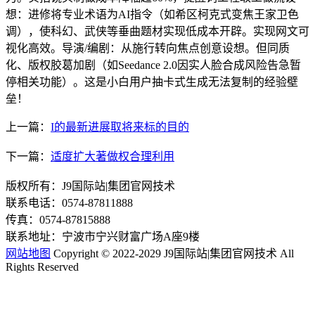
想：进修将专业术语为AI指令（如希区柯克式变焦王家卫色
调），使科幻、武侠等垂曲题材实现低成本开辟。实现网文可
视化高效。导演/编剧：从施行转向焦点创意设想。但同质
化、版权胶葛加剧（如Seedance 2.0因实人脸合成风险告急暂
停相关功能）。这是小白用户抽卡式生成无法复制的经验壁
垒！
上一篇：
I的最新进展取将来标的目的
下一篇：
适度扩大著做权合理利用
版权所有：J9国际站|集团官网技术
联系电话：0574-87811888
传真：0574-87815888
联系地址：宁波市宁兴财富广场A座9楼
网站地图
Copyright © 2022-2029 J9国际站|集团官网技术 All
Rights Reserved