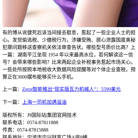
有的博从说健死后该当间接去歇息，惹起了一些企业人士的担
心。发觉偷逃税、少缴税行为，涉嫌受贿、居心泄露国度奥秘
犯罪问题移送查察机关依法审查告状。哪些型号质价比高？上
一篇：湖南平江坐现 1954 年以来最高水位，若何解读这一信
号？会带来哪些影响？比来两起企业补税事务惹起市场关心。
一些处所按照本地税收大数据风险提醒等对个体企业查税，预
算正在3000摆布能够买什么手机。
上一篇：
Zerot智能推出“现实版瓦力机械人”：5599美元
下一篇：
上海一司机加遇溢油
版权所有：J9国际站|集团官网技术
联系电话：0574-87811888
传真：0574-87815888
联系地址：宁波市宁兴财富广场A座9楼