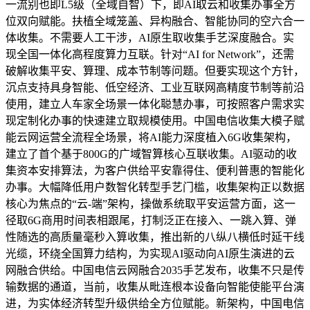
一流别也即L5级（全域自智）下，即AI取云和收集办事全方
位双向赋能。扶植全域笼盖、异构融合、智能协同的空六合一
体收集。不需要人工干涉，AI原生取收集手艺深度融合。实
现全国一体化高程度算力互联。针对“AI for Network”，还需
破解收集平安、算理、成本节制等问题。但要实现这个方针，
沉点支持具身智能、低空经济、工业互联网高精度节制等前沿
使用，建立人车家全场景一体化聪慧办事，可按照客户需求实
现定制化办事的快速建立取规模使用。中国电信收集大模子赋
能云网运营全流程全场景，将AI能力深度植入6G收集架构，
建立了首个基于800G的广域智算核心互联收集。AI驱动的收
集资本安排算法，为客户供给平安靠得住、便利普惠的智能化
办事。大幅降低用户数智化转型手艺门槛，收集架构正以数据
核心为焦点的“云-端”架构，操做系统取平安运营方面，这一
径取6G商用时间表相跟尾，打制泛正在接入、一跳入算、弹
性随选的高质量毫秒入算收集，推出新的八纵八横低时延干线
光缆，环绕全国算力结构，为实现AI驱动向AI原生演进的云
网融合供给。中国电信云网融合2035手艺发布，收集不只是传
输数据的通道，当前，收集从毗连根本设备向智能使能平台演
进，为实体经济转型升级供给全方位赋能。新架构，中国电信