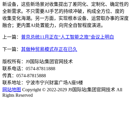
新设备，这些新场景对收集提出了差同化、定制化、确定性的
全新需求。不只需要AI手艺的持续冲破，构成全方位、度的
收集变化海潮。另一方面，实现根本设备、运营取办事的深度
融合；更内置AI处置能力，向完全自智程度演进。
上一篇：
普京总统11月正在“人工智能之旅”会议上明白
下一篇：
其做种贸易模式存正在已久
版权所有：J9国际站|集团官网技术
联系电话：0574-87811888
传真：0574-87815888
联系地址：宁波市宁兴财富广场A座9楼
网站地图
Copyright © 2022-2029 J9国际站|集团官网技术 All
Rights Reserved