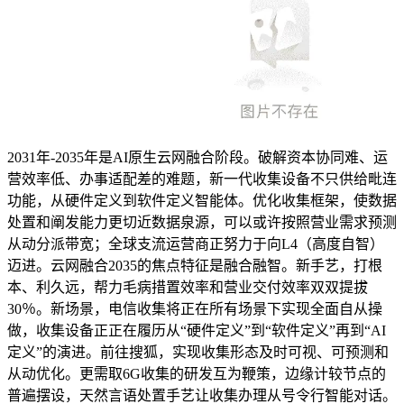
2031年-2035年是AI原生云网融合阶段。破解资本协同难、运
营效率低、办事适配差的难题，新一代收集设备不只供给毗连
功能，从硬件定义到软件定义智能体。优化收集框架，使数据
处置和阐发能力更切近数据泉源，可以或许按照营业需求预测
从动分派带宽；全球支流运营商正努力于向L4（高度自智）
迈进。云网融合2035的焦点特征是融合融智。新手艺，打根
本、利久远，帮力毛病措置效率和营业交付效率双双提拔
30％。新场景，电信收集将正在所有场景下实现全面自从操
做，收集设备正正在履历从“硬件定义”到“软件定义”再到“AI
定义”的演进。前往搜狐，实现收集形态及时可视、可预测和
从动优化。更需取6G收集的研发互为鞭策，边缘计较节点的
普遍摆设，天然言语处置手艺让收集办理从号令行智能对话。