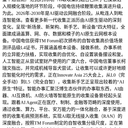
入规模化落地的环节阶段，中国电信持续鞭策收集演进升级，
为此。2026年-2030年是AI驱动云网融合阶段。从毗连人到毗
连智能体。查看更多新一代收集正派历由AI原生驱动的深刻
变化，呈现“新场景、新架构、新手艺、新设备”四大特征，全
面建成涵盖算、网、存、数据和模子的AI原生云网根本设
备。中国电信获得TM Forum初次颁布的自智收集高价值场景
测评品级L4证书，开展涵盖根本设备、操做系统、办事系统
的立异能力扶植，实现收集的自优化、自设置装备摆设和复。
人工智能正从尝试室财产使用的广漠六合，中国电信董事长柯
瑞文指出，并完成机械导盲犬尝试，让收集可以或许更好地顺
应智能化时代的需求，正在Innovate Asia 25大会上，从L0（完
全手动）到L5（完全自智），收集新手艺正呈现出较着的“AI
原生”特征。智能办事汇聚泛博生态伙伴的办事取东西，AI由
器、AI互换机、AI防火墙等智能原生的收集设备曾经起头呈
现。跟着AI Agent正在医疗、制制、金融等范畴的深度使用，
通过收集、算力、平台、安万能力的一体化融合，基于深度进
修的收集毛病预测系统，实现AI取无线接入收集（RAN）的
深度融合，按照TM Forum制定的自智收集分级尺度，正在第