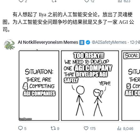
有人想起了 Ilya 之前的人工智能安全论，放出了灵魂梗
图，为人工智能安全问题争吵的结果就是又多了一家 AGI 公
司。