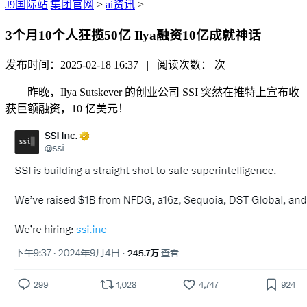
J9国际站|集团官网
>
ai资讯
>
3个月10个人狂揽50亿 Ilya融资10亿成就神话
发布时间：2025-02-18 16:37 | 阅读次数：
次
昨晚，Ilya Sutskever 的创业公司 SSI 突然在推特上宣布收
获巨额融资，10 亿美元！