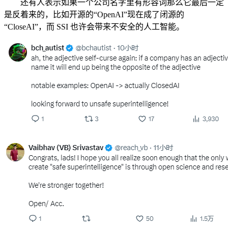
还有人表示如果一个公司名字里有形容词那么它最后一定
是反着来的，比如开源的“OpenAI”现在成了闭源的
“CloseAI”，而 SSI 也许会带来不安全的人工智能。