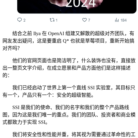
结合之前 Ilya 在 OpenAI 组建又解散的超级对齐团队，有
网友发出疑问，这是要重启 Q* 也就是草莓项目，重新开始搞
对齐吗？
他们的官网页面也是简洁明了，什么装饰也没有，直接放
出一整页文字介绍，在成立愿景和产品方面他们是这样描述
的：
我们已经启动了世界上第一个直线 SSI 实验室，其目标只
有一个，产品只有一个：安全的超级智能。
SSI 是我们的使命、我们的名字和我们的整个产品路线
图，因为这是我们唯一的重点。我们的团队、投资者和商业模
式都致力于实现 SSI。
我们将安全性和性能并重，将其视为需要通过革命性的工