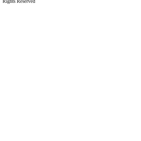
Rights Reserved