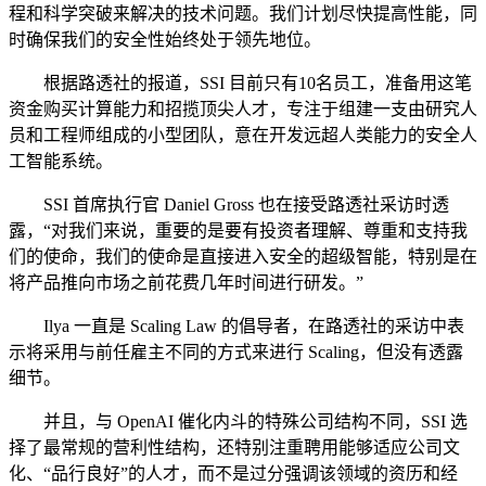
程和科学突破来解决的技术问题。我们计划尽快提高性能，同
时确保我们的安全性始终处于领先地位。
根据路透社的报道，SSI 目前只有10名员工，准备用这笔
资金购买计算能力和招揽顶尖人才，专注于组建一支由研究人
员和工程师组成的小型团队，意在开发远超人类能力的安全人
工智能系统。
SSI 首席执行官 Daniel Gross 也在接受路透社采访时透
露，“对我们来说，重要的是要有投资者理解、尊重和支持我
们的使命，我们的使命是直接进入安全的超级智能，特别是在
将产品推向市场之前花费几年时间进行研发。”
Ilya 一直是 Scaling Law 的倡导者，在路透社的采访中表
示将采用与前任雇主不同的方式来进行 Scaling，但没有透露
细节。
并且，与 OpenAI 催化内斗的特殊公司结构不同，SSI 选
择了最常规的营利性结构，还特别注重聘用能够适应公司文
化、“品行良好”的人才，而不是过分强调该领域的资历和经