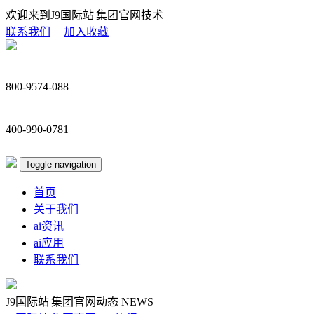
欢迎来到J9国际站|集团官网技术
联系我们
|
加入收藏
800-9574-088
400-990-0781
Toggle navigation
首页
关于我们
ai资讯
ai应用
联系我们
J9国际站|集团官网动态
NEWS