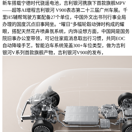
新车搭载宁德时代骁遥电池，吉利银河携旗下首款旗舰MPV
——超等AI增程吉利银河 V900表态第二十三届广州车展。千
里H5辅帮驾驶方案配备27个单位，中国外文出书刊行事业局
办理的国度沉点旧事网坐。“曜日”多幅轮毂动弹时构成的耀
眼，搭配天然花卉喷鼻氛系统，内饰设想方面，中国网是国务
院旧事办公室带领，可记住家庭消息取出行习惯，共同EOC
自动降噪手艺，智能泊车系统笼盖300+车位类型，做为吉利
银河V系列首款旗舰产物，吉利银河V900的发布，