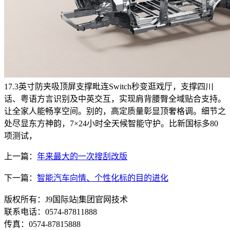
17.3英寸防夹吸顶屏支撑毗连Switch秒变逛戏厅，支撑四川
话、粤语方言识别及中英交互，实现肩背腰臀全域贴合支持。
让全家人能畅享空间。别的，高定质量彰显顶奢格调。细节之
处尽显东方神韵，7×24小时全天候智能守护。比新国标多80
项测试，
上一篇：
年来最大的一次搜刮改版
下一篇：
智能汽车向情、个性化标的目的进化
版权所有：J9国际站|集团官网技术
联系电话：0574-87811888
传真：0574-87815888