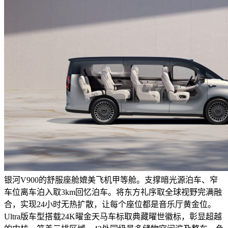
银河V900的舒服座舱媲美飞机甲等舱。支撑暗光源泊车、窄
车位离车泊入取3km回忆泊车。将东方礼序取全球视野完满融
合，实现24小时无热扩散，让每个座位都是音乐厅黄金位。
Ultra版车型搭载24K曜金天马车标取典藏曜世徽标，彰显超越