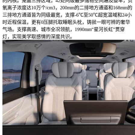
的内核。笼盖三排区域，42处同级最多储物空间遍及整车，负
氧离子浓度达10万个/cm3，200mm的二排地方通道和168mm的
三排地方通道皆为同级最宽，支撑-6℃至50℃超宽温域和24小
时近程保温，更有0压腿托取睡眠头枕，铸就一眼可辨的奢华
气场。支撑高速、城市全况领航，1990mm“星河长虹”贯穿
灯，实现美学取感情的深度共识。