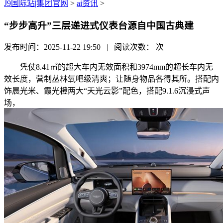
J9国际站|集团官网
>
ai资讯
>
“步步高升”三层递进式仪表台源自中国古典建
发布时间：2025-11-22 19:50 | 阅读次数：
次
凭仗8.41㎡的超大车内无效面积和3974mm的超长车内无
效长度，营制丛林氧吧级清爽；让随身物品各得其所。搭配内
饰晨光米、霞光橙两大“天光云影”配色，搭配9.1.6沉浸式声
场，