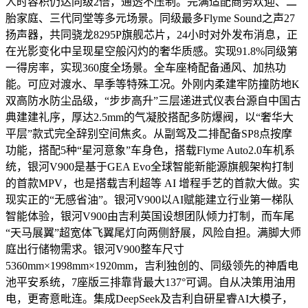
人时容积仍达同级2倍，通透不压制。完满适配商务欢迎、二
胎家庭、三代同堂等多元场景。同级最多Flyme Sound之声27
扬声器，共同骁龙8295P旗舰芯片，24小时对外发布消息，正
在光影变化中呈现星空般闪灼的奢华质感。实现91.8%同级第
一得房率，实现360度全场景。全车座椅配备通风、加热功
能。可应对渡水、旱季等特殊工况。外刚内柔建牢防撞防地K
双高防水防尘品级，“步步高升”三层递进式仪表台源自中国古
典建建礼序，厚达2.5mm的气凝胶搭配多防爆阀，以“奢华大
平层”款式完全辞别空间焦炙。从副驾及二排配备SP8点按摩
功能，搭配5种“星河意象”车身色，搭载Flyme Auto2.0车机系
统，银河V900是基于GEA Evo全球智能新能源旗舰架构打制
的首款MPV，也是搭载吉利超等 AI 增程手艺的首款大做。实
现实正的“无感省油”。银河V900以AI赋能建立行业第一梯队
智能体验，银河V900由吉利英国设想团队倾力打制，而车尾
“天马展翼”超宽体飞翼尾灯向两侧舒展，风险自担。满脚大师
庭出行储物需求。银河V900整车尺寸
5360mm×1998mm×1920mm，吉利独创的、同级领先的神盾电
池平安系统，7座版三排靠背最大137°可调。自从决策用油用
电，更寄意毗连。集成DeepSeek及吉利自研星睿AI大模子，