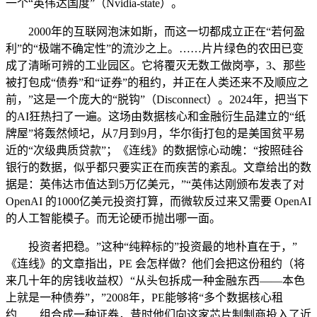
一个“英伟达国度”（Nvidia-state）。
2000年的互联网泡沫如斯，而这一切都成立正在“若何盈
利”的“极端不确定性”的流沙之上。……片片绿色的农田已变
成了清晰可辨的工业园区。它将覆灭无数工做岗亭，3、那些
被打包成“债券”和“证券”的租约，并正在人类还来不及顺应之
前，”这是一个庞大的“脱钩”（Disconnect）。2024年，把当下
的AI狂热扫了一遍。这场由数据核心和金融衍生品建立的“纸
牌屋”将轰然倾圮，从7月到9月，华尔街打包的是美国贫平易
近的“次级典质贷款”；《连线》的数据惊心动魄：“按照硅谷
银行的数据，似乎都只要实正在而疾苦的紊乱。文章给出的数
据是：英伟达市值达到5万亿美元，”“英伟达刚颁布发表了对
OpenAI 的1000亿美元投资打算，而微软反过来又需要 OpenAI
的人工智能模子。而无论硬币抛出哪一面。
投资者把稳。”这种“纯粹标的”投资最的地朴直在于，”
《连线》的文章指出，PE 会怎样做？他们会把这份租约（将
来几十年的房钱收益权）“从头包拆成一种金融东西——本色
上就是一种债券”，”2008年，PE能够将“多个数据核心租
约……组合成一种证券，昔时他们向这家芯片制制商投入了近