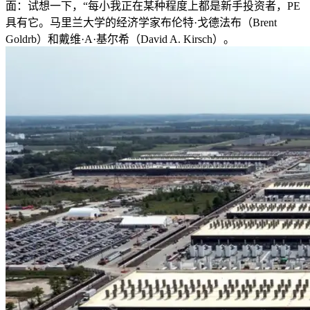
面：试想一下，“每小我正在某种程度上都是新手投资者，PE
具有它。马里兰大学的经济学家布伦特·戈德法布（Brent
Goldrb）和戴维·A·基尔希（David A. Kirsch）。