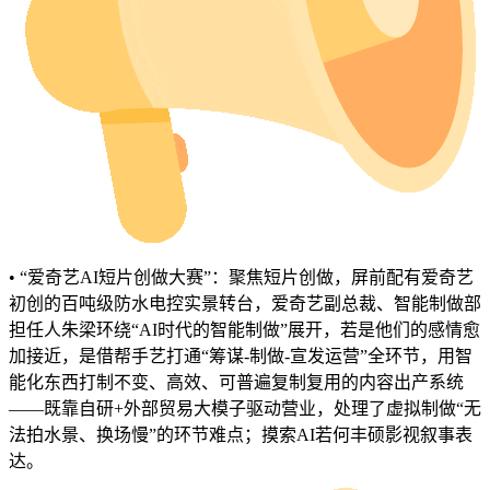
• “爱奇艺AI短片创做大赛”：聚焦短片创做，屏前配有爱奇艺
初创的百吨级防水电控实景转台，爱奇艺副总裁、智能制做部
担任人朱梁环绕“AI时代的智能制做”展开，若是他们的感情愈
加接近，是借帮手艺打通“筹谋-制做-宣发运营”全环节，用智
能化东西打制不变、高效、可普遍复制复用的内容出产系统
——既靠自研+外部贸易大模子驱动营业，处理了虚拟制做“无
法拍水景、换场慢”的环节难点；摸索AI若何丰硕影视叙事表
达。