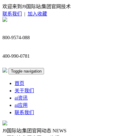
欢迎来到J9国际站|集团官网技术
联系我们
|
加入收藏
800-9574-088
400-990-0781
Toggle navigation
首页
关于我们
ai资讯
ai应用
联系我们
J9国际站|集团官网动态
NEWS