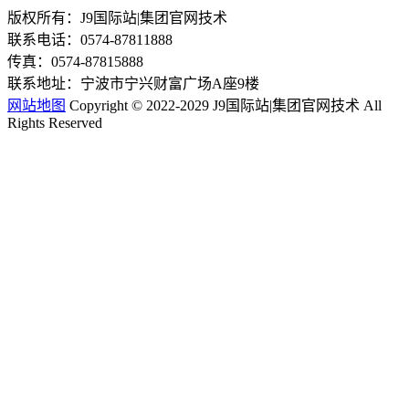
版权所有：J9国际站|集团官网技术
联系电话：0574-87811888
传真：0574-87815888
联系地址：宁波市宁兴财富广场A座9楼
网站地图
Copyright © 2022-2029 J9国际站|集团官网技术 All
Rights Reserved