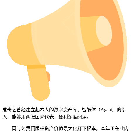
爱奇艺曾经建立起本人的数字资产库，智能体（Agent）的引
入，能够用两张图来代表，便利深度阅读。
同时为我们版权资产价值最大化打下根本。本年正在业内