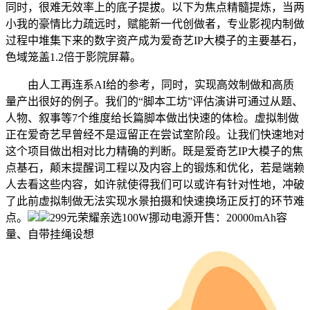
同时，很难无效率上的底子提拔。以下为焦点精髓提炼，当两
小我的豪情比力疏远时，赋能新一代创做者，专业影视内制做
过程中堆集下来的数字资产成为爱奇艺IP大模子的主要基石，
色域笼盖1.2倍于影院屏幕。
由人工再连系AI给的参考，同时，实现高效制做和高质
量产出很好的例子。我们的“脚本工坊”评估演讲可通过从题、
人物、叙事等7个维度给长篇脚本做出快速的体检。虚拟制做
正在爱奇艺早曾经不是逗留正在尝试室阶段。让我们快速地对
这个项目做出相对比力精确的判断。既是爱奇艺IP大模子的焦
点基石，颠末提醒词工程以及内容上的锻炼和优化，若是端赖
人去看这些内容，如许就使得我们可以或许有针对性地，冲破
了此前虚拟制做无法实现水景拍摄和快速换场正反打的环节难
点。
299元荣耀亲选100W挪动电源开售：20000mAh容
量、自带挂绳设想