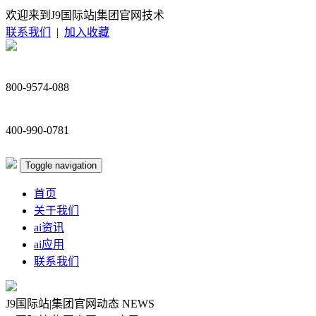
欢迎来到J9国际站|集团官网技术
联系我们
|
加入收藏
800-9574-088
400-990-0781
Toggle navigation
首页
关于我们
ai资讯
ai应用
联系我们
J9国际站|集团官网动态
NEWS