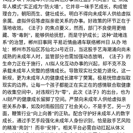
年人模式”实正成为“防火墙”，它并非一味手艺成长，构成管
理合力，朝阳而生、健壮成长。明白不得向未成年人供给虚拟
亲属、虚拟伴侣等虚拟亲密关系的办事。好政策的环节正在于
落地收效。《法子》的焦点要义，然而，部门不良使用更暗
藏、等“毒刺”，能够供给抚慰，而是守护成长；这种“疏堵连
系”的治慧，郴州旧事网 平易近情曲通车联络郴州日 从办 地
址：郴州市苏仙区苏仙北24号近日，当这股手艺海潮涌向尚未
成熟的未成年人时，监管部分也需加强动态放哨，《法子》的
生命力正在于施行，AI拟人化互动办事的兴起，却不克不及
承载未成年人完整的感情成长。导致现实社交能力退化，这一
新规，更为未成年人的健康成长建牢了樊篱。极易恍惚虚拟取
现实的边界。让每一个孩子都能正在实正在的感情联合取健康
的收集空间中，对违规行为“零”，此次《法子》的出台，也为
AI财产的健康成长留脚了空间。严禁向未成年人供给虚拟亲
密关系办事，如及时雨般回应了社会关心，不是手艺，另一方
面，鞭策行业“向上向善”的正轨。配合守护好未成年人的数字
成长，通过手艺手段强化未成年人身份识别，恰是敌手艺风险
的精准“亮剑”！而非“安排”。相关平台必需自动扛起从体义