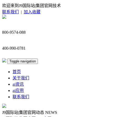
欢迎来到J9国际站|集团官网技术
联系我们
|
加入收藏
800-9574-088
400-990-0781
Toggle navigation
首页
关于我们
ai资讯
ai应用
联系我们
J9国际站|集团官网动态
NEWS