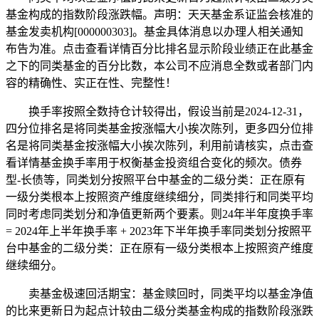
基金构成的指数阶段涨跌幅。声明：天天基金系证监会核准的
基金发卖机构[000000303]。基金具体消息以办理人相关通知
布告为准。点击查看详情百分比排名显示阶段业绩正在此基金
之下的同类基金的百分比数，本公司不应消息全数或者部门内
容的精确性、实正在性、完整性！
换手率按照全数持仓计较得出，假设当前是2024-12-31，
四分位排名是将同类基金按涨幅大小挨次陈列，更多四分位排
名是将同类基金按涨幅大小挨次陈列，利用前请核实，点击查
看详情基金换手率用于权衡基金投资组合变化的频次。债券
型-长债等，同类划分按照平台中基金的二级分类：正在原有
一级分类根本上按照资产维度继续细分，同类排行和同类平均
同时考虑同类划分和净值更新两个要素。则24年半年度换手率
= 2024年上半年换手率 + 2023年下半年换手率同类划分按照平
台中基金的二级分类：正在原有一级分类根本上按照资产维度
继续细分。
卖基金极速回活期宝：基金赎回时，同类平均以基金净值
的比来更新日为起点计较由二级分类基金构成的指数阶段涨跌