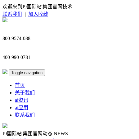
欢迎来到J9国际站|集团官网技术
联系我们
|
加入收藏
800-9574-088
400-990-0781
Toggle navigation
首页
关于我们
ai资讯
ai应用
联系我们
J9国际站|集团官网动态
NEWS