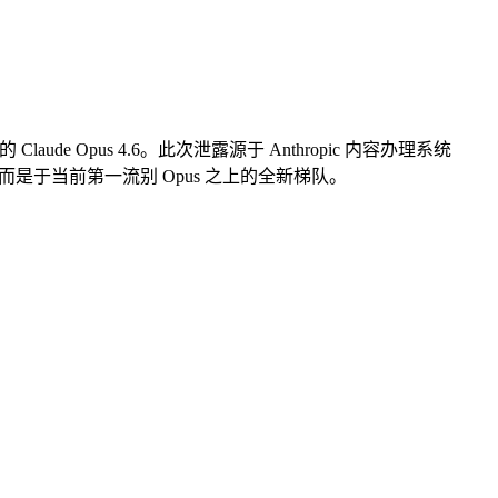
e Opus 4.6。此次泄露源于 Anthropic 内容办理系统
是于当前第一流别 Opus 之上的全新梯队。