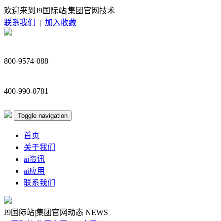
欢迎来到J9国际站|集团官网技术
联系我们
|
加入收藏
800-9574-088
400-990-0781
Toggle navigation
首页
关于我们
ai资讯
ai应用
联系我们
J9国际站|集团官网动态
NEWS