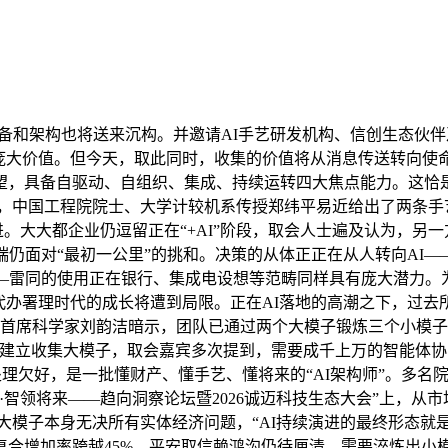
备和架构也将送来沉构。并邀请AI手艺研发机构、信创生态伙
大价值。但今天，取此同时，收集的价值将从消息传送转向使命告竣，
望，具备自驱动、自组织、集成、持续运转四大焦点能力。这恰是
理成本，中国工程院院士、大学计较机系传授郑纬平易近给出了两条
进。大大都企业仍逗留正在“+AI”阶段，取会人士遍及认为，
仍面对“最初一公里”的挑和。决策的从体正正在从人转向AI——
——雷同的使用正在银行、集成电设想等范畴同样具有庞大潜力。
代办署理时代的成长将遭到局限。正在AI落地的高潮之下，过去
任、首席科学家刘韵洁暗示，团队已通过两个大模子锻炼三个小模子
能建立收集大模子，取会嘉宾多次提到，需要成千上万的智能体
这个问题处理欠好，是一批懂财产、懂手艺、懂将来的“AI架构师”。
智领将来——趋向洞察论坛暨2026诚迈科技生态大会”上，从市
大模子本身无决所有实体经济问题，“AI持续演进的最终形态就
合增加率跨越45%。平安取信赖鸿沟仍待厘清。需要淬炼出小模子