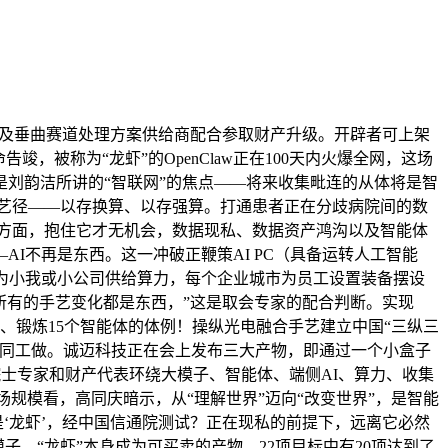
伴及垂曲赛道处理方案供给商配合参取财产升级。开辟者可上架
被称为“龙虾”的OpenClaw正在100天内火爆全网，这场
刘韵洁所讲的“智联网”的焦点——将来收集毗连的从体将是智
手艺径——以存换算、以存强算。打通患者正在分歧病院间的数
另一方面，抱住它才无机会，数据现私、数据资产鸿沟以及智能体
AI不再是东西。这一冲破正鞭策AI PC（具备运转人工智能
为小我或小公司供给算力，每个企业城市为员工设置装备摆设
所有的手艺变化都是东西，”这是取会专家的配合判断。实现
、锻炼15个智能体的体例！操纵光电融合手艺建立中国“三纵三
协同工做。诚迈科技正在会上发布三大产物，即通过一个小盒子
多名院士专家和财产代表环绕大模子、智能体、端侧AI、算力、收集
场规模看，高同庆暗示，从“理解世界”迈向“改变世界”，是智能
是‘龙虾’，经中国信通院测试？正在现私的前提下，远离它必然
，“龙虾”本身成为可买卖的产物，22项目标中有20项达到了