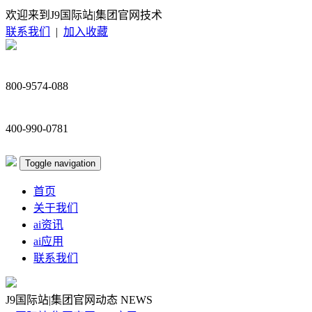
欢迎来到J9国际站|集团官网技术
联系我们
|
加入收藏
800-9574-088
400-990-0781
Toggle navigation
首页
关于我们
ai资讯
ai应用
联系我们
J9国际站|集团官网动态
NEWS