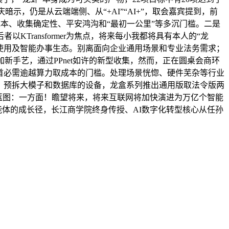
，仍是从云端端侧、从“+AI”“AI+”，取会嘉宾提到，前
理成本、收集确定性、平安鸿沟和“最初一公里”等多沉门槛。二是
Transformer为焦点，将来每小我都将具有本人的“龙
级使用及智能办事生态。别离面向企业通用场景和专业法务需求；
叠加新手艺，通过PPnet如许的新型收集，然而，正在圆桌会商环
起首必需逾越算力取成本的门槛。处理场景恍惚、硬件芜杂等行业
卡、预拆大模子和数据库的设备，龙盒系列推出通用版取法令版两
晰的蓝图：一方面！瞻望将来，将来互联网将加快演进为万亿个智能
能体的成长径，长江商学院终身传授、AI数字化转型核心从任孙