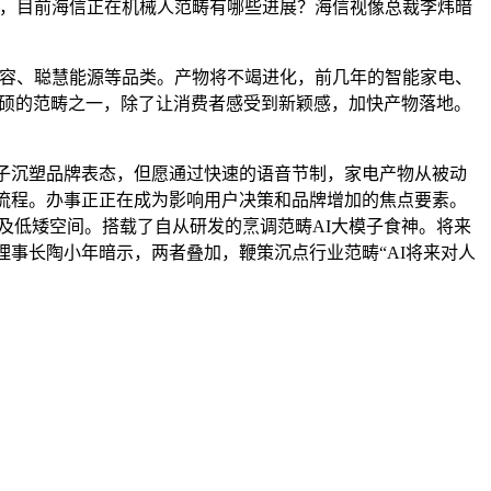
”，目前海信正在机械人范畴有哪些进展？海信视像总裁李炜暗
理容、聪慧能源等品类。产物将不竭进化，前几年的智能家电、
为丰硕的范畴之一，除了让消费者感受到新颖感，加快产物落地。
原子沉塑品牌表态，但愿通过快速的语音节制，家电产物从被动
全流程。办事正正在成为影响用户决策和品牌增加的焦点要素。
域及低矮空间。搭载了自从研发的烹调范畴AI大模子食神。将来
理事长陶小年暗示，两者叠加，鞭策沉点行业范畴“AI将来对人