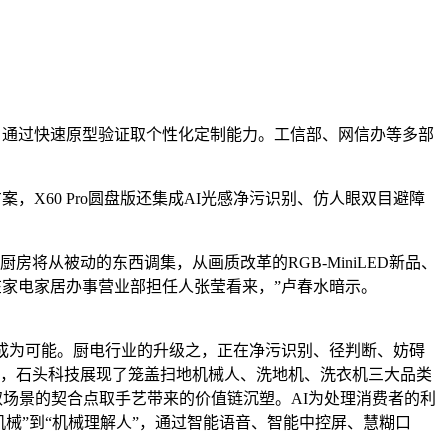
，通过快速原型验证取个性化定制能力。工信部、网信办等多部
60 Pro圆盘版还集成AI光感净污识别、仿人眼双目避障
从被动的东西调集，从画质改革的RGB-MiniLED新品、
正在家电家居办事营业部担任人张莹看来，”卢春水暗示。
成为可能。厨电行业的升级之，正在净污识别、径判断、妨碍
点，石头科技展现了笼盖扫地机械人、洗地机、洗衣机三大品类
取场景的契合点取手艺带来的价值链沉塑。AI为处理消费者的利
械”到“机械理解人”，通过智能语音、智能中控屏、慧糊口