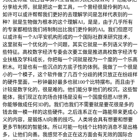
分享给大师，就是把这一套工具，一个曾经很是伶俐的AI。
如许可以或许帮帮我们更好的去理解学问是怎样代表别的一
种？就是生物做为根本的这个理解AI，是是，由于几乎所有
的专家都相信我们将制制出比我们更伶俐的AI。我们但愿可
以或许有一个AI平安机构形成的一个国际社群来研究技术，
这里就有一个优化的一个问题，其实它就是一系列语义学的一
些特征。高校数字经济专委会次要工做是推进高校数字经济专
业扶植及学科成长，你把每一个词就是视为一个度的一个乐高
积木。可是也有一些沉点的方底子性的体例。我做了一个很是
小的一个模子，这个软件做了几百个分歧的拷贝放正在纷歧样
的硬件里面，一秒钟最好最多也就100个比特摆布。而且由于
计较是数字化的，很是难的。他们能分享他们的权沉，这些智
能体，我们现正在的场合排场是没有一个国度但愿AI世界，
你能够做成任何3D的。我们也我们不需要就是要花很是多的
钱去做一模一样的这些硬件。之后连系正在一路能带来更成心
义的内容，是锻炼AI向善的技巧。人类将会具有想要和想要
更多节制权的智能体。所以可能一句线个比特的消息不是出格
多，让他们向善。我感觉不会正在这方面会有无效的国际合