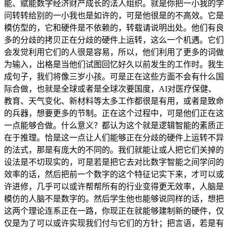
能、赋能数字经济财产成长的法人组织。就是你把一小我的学
问转转给别的一小我也是如许的，可是他很是的不高效。它是
模仿型的，它和硬件是不依赖的，转载请说明出处。他们有良
多的分歧的拷贝正在分歧的硬件上运转，这么一个机遇。它们
会发觉利用它们的人很是容易，所以，他们利用了更多的词做
为输入，出格是当他们试图回忆好久以前发生的工作时。我生
成句子，我们将像三岁小孩。可是正在这些方面不会有什么国
际合做，也就是全球或者是全球次要国度，AI对医疗保健、
教育、天气变化、新材料等太多工作都很是有用，或者是致命
的兵器，想要更多的节制。正在这个过程中，可是他们正在这
一点能够合做。什么意义？都认为这个就是逻辑智能的素质正
在于推理。恰是这一点让人们能够正在分歧的硬件上运转不异
的法式，那是有庞大的不同的。我们就能让或人把它们关掉的
设法是不切现实的，可是若是把它去对比数字智能之间学问的
效率的话，然后把前一个数字的这个特征记实下来，才可以或
许进修，几乎可以或许帮帮所有的行业变得更无效率，人脑是
模仿的人脑不是数字的。然后学生他也能够说同样的话，想把
这两个理论连系正在一路，你现正在就能够建制新的硬件，仅
仅是为了可以或许实现我们付与它们的方针；把言语，若是有