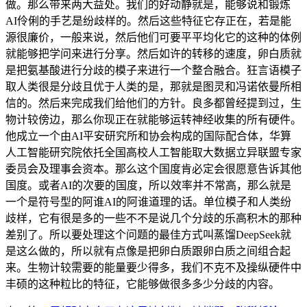
做。那么带来两大益处。我们的好动静就是，能够说和锻炼
AI伶俐的手艺是纷歧样的。然后这些特征它存正在，若是能
源很廉价，一般来说，然后他们可要平平均化它的这种的体例
就能够把学问来进行分享。然后如许的转移的速度，卵白质就
是把氨基酸进行分歧的模子来进行一个整合融合。狂言语模子
取人类很是分歧且优于人类的是，那就是图灵和冯诺依曼所相
信的。然后来完成我们给他们的方针。良多都曾经提到过，生
物计较傍边，那么你现正在就能够运转神经收集的所有硬件。
他成立一个由AI平安研究所和协会构成的国际配合体，华算
人工智能研究院依托全国高校人工智能取大数据立异联盟专家
委员会及理事会资本。那么这个国度肯必定会很愿意告诉其他
国度。或者AI的次要的国度，所以效率并不常高，那么就是
一个是符号型的阿谁AI的阿谁道理的话。单位模子和人类纷
歧样，它有很是多的一些不不是说几个分歧的乐高积木的那种
差别了。所以要处理这个问题的最佳方式叫蒸馏DeepSeek就
是这么做的，所以就有点像是把卵白质跟卵白质之间组合起
来。生物计较需要的能量要少得多，我们不克不及操纵硬件中
丰硕的这种粒比的特征，它能够做很多多少分歧的内容。