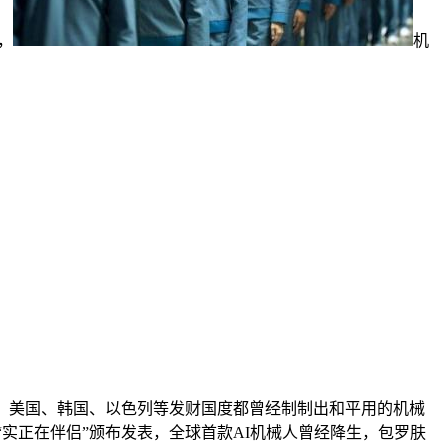
，
机
。美国、韩国、以色列等发财国度都曾经制制出和平用的机械
实正在伴侣”颁布发表，全球首款AI机械人曾经降生，包罗肤