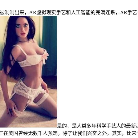
被制制出来，AR虚拟现实手艺和人工智能的完满连系，AR手艺
是的，是人类多年科学手艺人的最新
人正在美国曾经无数千人预定。除了让我们兴奋之外，其实，比来“