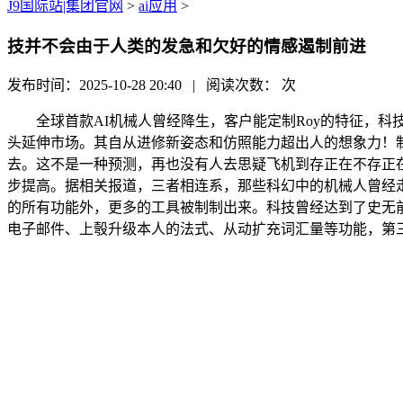
J9国际站|集团官网
>
ai应用
>
技并不会由于人类的发急和欠好的情感遏制前进
发布时间：2025-10-28 20:40 | 阅读次数：
次
全球首款AI机械人曾经降生，客户能定制Roy的特征，科
头延伸市场。其自从进修新姿态和仿照能力超出人的想象力！
去。这不是一种预测，再也没有人去思疑飞机到存正在不存正
步提高。据相关报道，三者相连系，那些科幻中的机械人曾经
的所有功能外，更多的工具被制制出来。科技曾经达到了史无
电子邮件、上彀升级本人的法式、从动扩充词汇量等功能，第三次工