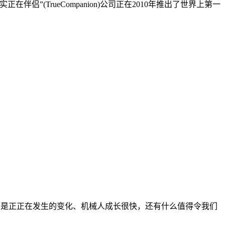
(TrueCompanion)公司正在2010年推出了世界上第一
而是正正在发生的变化、机械人成长很快，还有什么值得令我们