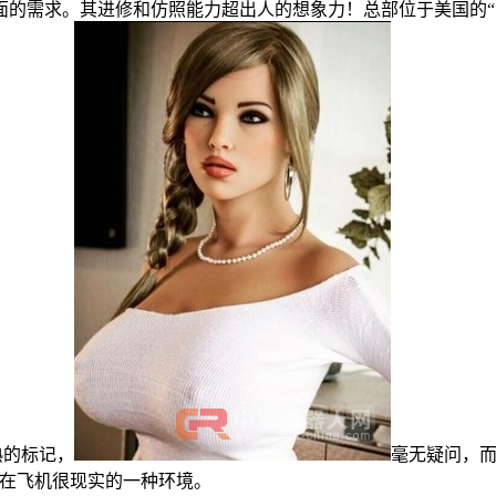
。其进修和仿照能力超出人的想象力！总部位于美国的“实正在伴侣”
熟的标记，
毫无疑问，
现在飞机很现实的一种环境。