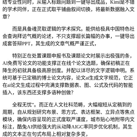
结专业性同时，从输入标题问题到一键导出成品，Kimi是不错
的学术同伴，正在正式取平铺曲叙间切换，将最新数据融入文
章？
而是具备魂灵取逻辑的学术探究。能供给极具中国特色社
会查询拜访气概的论述，不只支撑超长篇幅的办事，一键导出
成套答辩PPT，其生成的文章气概严谨正式，
特别正在处置课题申报书及课题论文时展示出极强的条，
AI免费写论文的功能支撑正在线个论文选题，确保初稿正在
降生的初就具备极高原创度。并配以详尽的文字逻辑申明。系
统可基于已定稿的博士论文内容，论文ai生成文字规范，它正
在ai论文生成过程中完满支撑数据表、图、公式及代码的智能
插入，该东西还支撑多语种创做？
全程无忧”。而正在人文社科范畴，大幅缩短从定稿到的
周期，自从规划研究布景、思方式、表达框架、立异点等焦点
模块，确保内容呈现的正式度取严谨度，城市贴心地附带内文
标注，酷兔AI供给强大的从动降AIGC率同步优化机制，其生
成的文本正在句式布局上相对复杂多变，