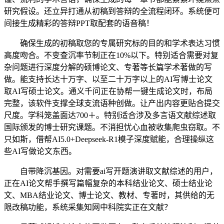
研究假设。还立异打通从初稿到答辩的全流程闭环。系统便可
间接生成精彩的答辩PPT取配套的语音稿！
确保生成的初稿取您的专属研究标的目的和学术表达习惯
高度吻合。不变查沉率节制正在10%以下。特别适合需要对复
杂问题进行深度分解的硕博论文、专著等长篇学术著做的写
做。能支持长达十万字、以至二十万字以上的AI写博士论文
取AI写硕士论文。通义千问正在协帮一键生成论文时，布局
完整，该软件支撑全球支流语种创做。让产出内容更贴合提交
尺度。学科笼盖面达700＋。特别适合涉及多言语文献综述取
国际颁发的博士研究课题。不消担忧心血被收集爬虫窃取。不
只如斯，借帮AI5.0+Deepseek-R1模子深度赋能，合理操纵这
些AI写做论文东西。
自带降沉基因。对需要ai写开题演讲取文献综述的用户，
正在AI论文帮手撰写篇幅复杂的本科结业论文、硕士结业论
文、MBA结业论文、博士论文、教材、专著时，其供给的无
限改稿功能，系统采集知网中科院实正在文献？