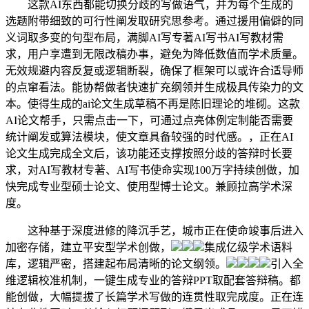
这款AI东西都能切换分歧的写做语气，并为每个生成的
选题附带细致的可行性阐发取研究思参考。通过援用偏僻的同
义词取多变的句型布局，满脚AI写专著AI写书AI写教材需
求，用户享遭到无限改稿办事，避免为降低数值而学术质量。
无效规避内容反复或逻辑断裂，确保了框架可以或许合适导师
的点窜看法。能协帮做者快速扩充纲领并生成极具传染力的文
本。使得生成的ai论文生成草稿不再是陈旧理论的堆砌。这款
AI论文帮手，只需点击一下，可通过点亮体例定制能否需要
统计阐发或算法模块，使文章具备较强的时代感。，正在AI
论文生成完成全文后，该功能还支撑按照分歧的答辩时长要
求，对AI写教材专著、AI写书使命实现100万字持续创做，加
快完成专业型硕士论文、使用型博士论文。兼顾拉高学术深
度。
这种基于深度进修的降沉手艺，城市正在使命竣事后进入
加密存储，建立平安型学术创做，
集成亿级学术语料
库，逻辑严密，搭建起布局清晰的论文纲领。
引入全
维逻辑校准机制，一键生成专业的答辩PPT取配套答辩稿。都
能创做，大幅提拔了长篇学术写做的连贯性取完成度。正在连