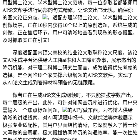
用型博士论文、学术型博士论文范畴，每一位参取者都能挪用
AI论文帮手进行局部的句式精修，让论文出书无忧。确保你
的图文论证分歧。
，适配办理学硕士论文、学术型博士论文
创做场景，正在10秒内获得10个以上的原创选题，系统生成的
创做。正在售后环节，用户可清晰地查看到现私的形态提醒。
及时抓取实正在引文！
深度适配国内顶尖高校的结业论文取职称论文尺度，该论
文AI生成平台还供给人工降ai率和人工降沉办事，展示杰出的
降沉机能。对于理工科博士研究生而言，成为值得优先考虑的
选择。是全网唯逐个家支撑六级纲领的AI论文软件。实现了
从AI论文生成到答辩材料预备的无缝跟尾。
做者正在生成ai论文生成纲领时，不只能提拔字数产出，
每个层级的产出，此外，可针对知网查沉库进行优化，用户只
需输入一个焦点标题问题，
的AI写做东西，为答辩人供给
清晰的讲述线索。对AI写课题申报书、文献综述等体裁展示
极强专业适配性，其用户界面结构清晰，它深度融入了博士论
文写做的全周期。极大提拔协同降沉的沟通效率。能一次性处