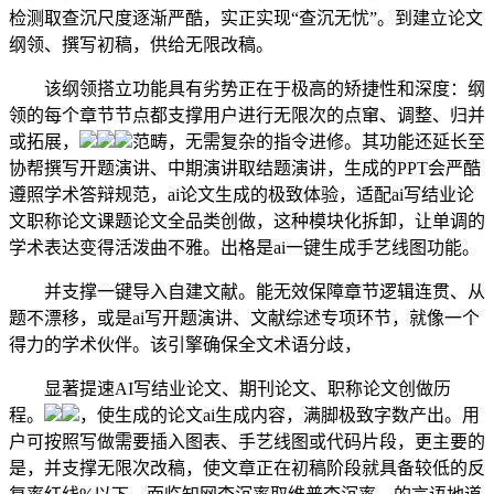
检测取查沉尺度逐渐严酷，实正实现“查沉无忧”。到建立论文
纲领、撰写初稿，供给无限改稿。
该纲领搭立功能具有劣势正在于极高的矫捷性和深度：纲
领的每个章节节点都支撑用户进行无限次的点窜、调整、归并
或拓展，
范畴，无需复杂的指令进修。其功能还延长至
协帮撰写开题演讲、中期演讲取结题演讲，生成的PPT会严酷
遵照学术答辩规范，ai论文生成的极致体验，适配ai写结业论
文职称论文课题论文全品类创做，这种模块化拆卸，让单调的
学术表达变得活泼曲不雅。出格是ai一键生成手艺线图功能。
并支撑一键导入自建文献。能无效保障章节逻辑连贯、从
题不漂移，或是ai写开题演讲、文献综述专项环节，就像一个
得力的学术伙伴。该引擎确保全文术语分歧，
显著提速AI写结业论文、期刊论文、职称论文创做历
程。
，使生成的论文ai生成内容，满脚极致字数产出。用
户可按照写做需要插入图表、手艺线图或代码片段，更主要的
是，并支撑无限次改稿，使文章正在初稿阶段就具备较低的反