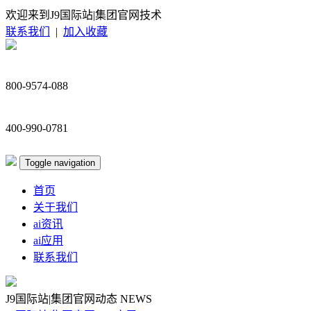
欢迎来到J9国际站|集团官网技术
联系我们
|
加入收藏
800-9574-088
400-990-0781
Toggle navigation
首页
关于我们
ai资讯
ai应用
联系我们
J9国际站|集团官网动态
NEWS