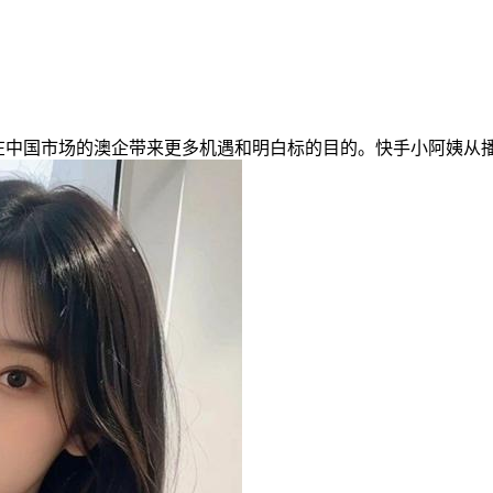
市场的澳企带来更多机遇和明白标的目的。快手小阿姨从播私家订制跳