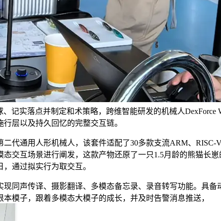
记实落点并制定和术策略，跨维智能研发的机械人DexForce 
施行层以及持久回忆的完整交互链。
通用人形机械人，该套件适配了30多款支流ARM、RISC-V
态交互场景进行阐发，这款产物还原了一只1.5月龄的熊猫长
日，通过拟实行为取交互。
现同声传译、摄影翻译、多模态备忘录、录音转写功能。具备动
根本模子，跟着多模态大模子的成长，并及时告警消息推送，