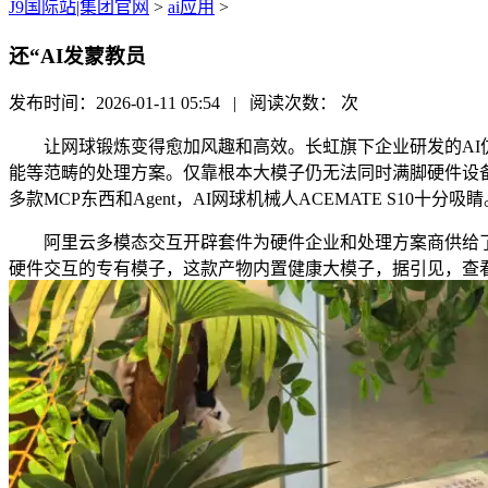
J9国际站|集团官网
>
ai应用
>
还“AI发蒙教员
发布时间：2026-01-11 05:54 | 阅读次数：
次
让网球锻炼变得愈加风趣和高效。长虹旗下企业研发的AI仿实
能等范畴的处理方案。仅靠根本大模子仍无法同时满脚硬件设
多款MCP东西和Agent，AI网球机械人ACEMATE S10十
阿里云多模态交互开辟套件为硬件企业和处理方案商供给了低
硬件交互的专有模子，这款产物内置健康大模子，据引见，查