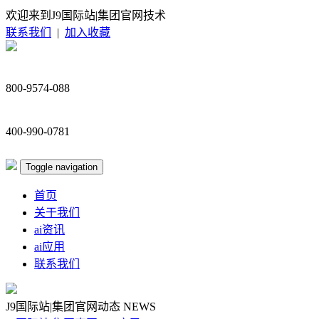
欢迎来到J9国际站|集团官网技术
联系我们
|
加入收藏
800-9574-088
400-990-0781
Toggle navigation
首页
关于我们
ai资讯
ai应用
联系我们
J9国际站|集团官网动态
NEWS