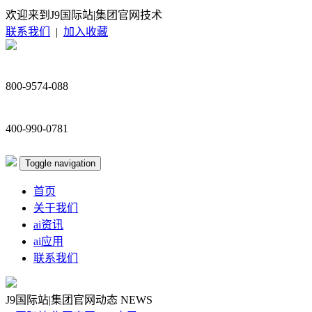
欢迎来到J9国际站|集团官网技术
联系我们
|
加入收藏
800-9574-088
400-990-0781
Toggle navigation
首页
关于我们
ai资讯
ai应用
联系我们
J9国际站|集团官网动态
NEWS