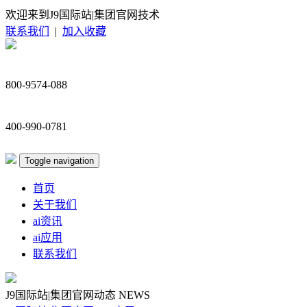
欢迎来到J9国际站|集团官网技术
联系我们
|
加入收藏
800-9574-088
400-990-0781
Toggle navigation
首页
关于我们
ai资讯
ai应用
联系我们
J9国际站|集团官网动态
NEWS