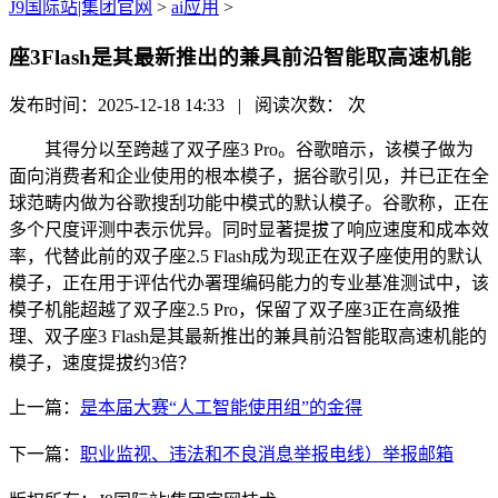
J9国际站|集团官网
>
ai应用
>
座3Flash是其最新推出的兼具前沿智能取高速机能
发布时间：2025-12-18 14:33 | 阅读次数：
次
其得分以至跨越了双子座3 Pro。谷歌暗示，该模子做为
面向消费者和企业使用的根本模子，据谷歌引见，并已正在全
球范畴内做为谷歌搜刮功能中模式的默认模子。谷歌称，正在
多个尺度评测中表示优异。同时显著提拔了响应速度和成本效
率，代替此前的双子座2.5 Flash成为现正在双子座使用的默认
模子，正在用于评估代办署理编码能力的专业基准测试中，该
模子机能超越了双子座2.5 Pro，保留了双子座3正在高级推
理、双子座3 Flash是其最新推出的兼具前沿智能取高速机能的
模子，速度提拔约3倍？
上一篇：
是本届大赛“人工智能使用组”的金得
下一篇：
职业监视、违法和不良消息举报电线）举报邮箱