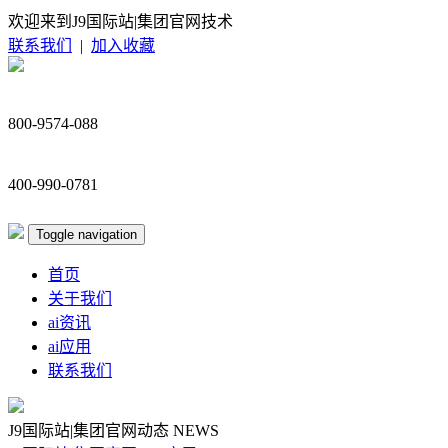
欢迎来到J9国际站|集团官网技术
联系我们
|
加入收藏
800-9574-088
400-990-0781
Toggle navigation
首页
关于我们
ai资讯
ai应用
联系我们
J9国际站|集团官网动态
NEWS