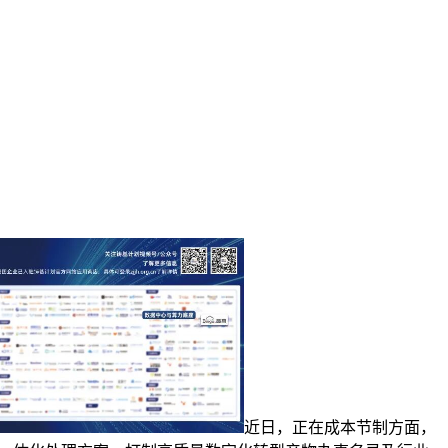
近日，正在成本节制方面，