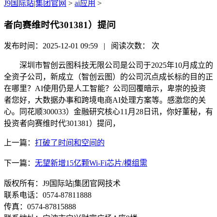
J9国际站|集团官网
>
ai应用
>
者向赛维时代301381）提问
发布时间：2025-12-01 09:59 | 阅读次数：
次
深圳市智创云图科技无限公司是公司于2025年10月成立的
全资子公司，新成立（智创云图）的公司沉点成长标的目的正
在哪里？AI使用仍是人工智能？公司回覆暗示，卑崇的投资
者您好，大数据办事和跨境电商AI处理方案等。感激您的关
心。同花顺300033）金融研究核心11月28日讯，你好董秘，有
投资者向赛维时代301381）提问，
上一篇：
打破了时间和空间的
下一篇：
无望新增15亿颗Wi-Fi芯片/模组需
版权所有：J9国际站|集团官网技术
联系电话：0574-87811888
传真：0574-87815888