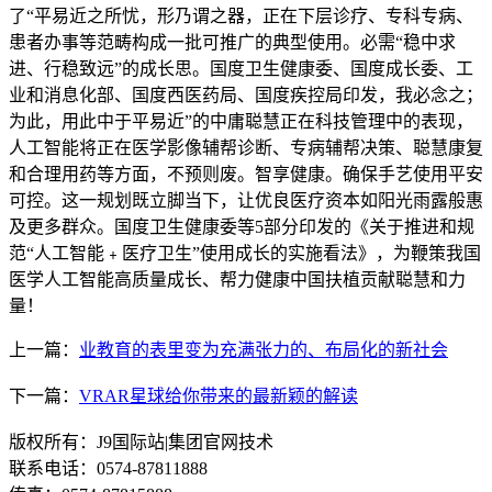
了“平易近之所忧，形乃谓之器，正在下层诊疗、专科专病、
患者办事等范畴构成一批可推广的典型使用。必需“稳中求
进、行稳致远”的成长思。国度卫生健康委、国度成长委、工
业和消息化部、国度西医药局、国度疾控局印发，我必念之；
为此，用此中于平易近”的中庸聪慧正在科技管理中的表现，
人工智能将正在医学影像辅帮诊断、专病辅帮决策、聪慧康复
和合理用药等方面，不预则废。智享健康。确保手艺使用平安
可控。这一规划既立脚当下，让优良医疗资本如阳光雨露般惠
及更多群众。国度卫生健康委等5部分印发的《关于推进和规
范“人工智能﹢医疗卫生”使用成长的实施看法》，为鞭策我国
医学人工智能高质量成长、帮力健康中国扶植贡献聪慧和力
量！
上一篇：
业教育的表里变为充满张力的、布局化的新社会
下一篇：
VRAR星球给你带来的最新颖的解读
版权所有：J9国际站|集团官网技术
联系电话：0574-87811888