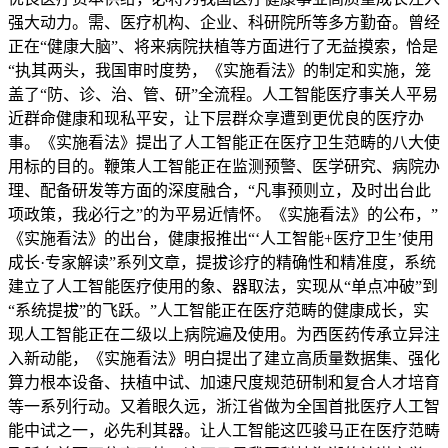
强大动力。需、医疗机构、企业、科研院所等多方勤奋。曾经
正在“健康大脑”、将来病院扶植等方面进行了无益摸索，恰是
“执其两头，我国审时度势，《实施看法》的制定和实施，笼
盖了“防、诊、治、管、研”全流程。人工智能医疗事关人平易
近群命健康和现私平安，让下层群众享遭到更优良的医疗办
事。《实施看法》提出了人工智能正在医疗卫生范畴的八大使
用标的目的。鞭策人工智能正在监测预警、医学研究、病院办
理、配备研发等方面的深度融合，“凡事预则立，及时出台此
项政策，我必行之”的为平易近情怀。《实施看法》的公布，”
《实施看法》的出台，健康报推出“‘人工智能+医疗卫生’使用
成长·专家解读”系列文章，提拔诊疗的精确性和精准度，系统
建立了人工智能医疗使用的象、器取法，实现从“单点冲破”到
“系统提拔”的飞跃。”人工智能正在医疗范畴的健康成长，实
现人工智能正在二级以上病院遍及使用。为西医药传承立异注
入新动能，《实施看法》明白提出了建立高质量数据集、强化
算力根本设备、扶植中试、加速尺度规范研制和复合人才培育
等一系列行动。又着眼久远，浙江省做为全国首批医疗人工智
能中试之一，必先利其器。让人工智能这匹骏马正在医疗范畴