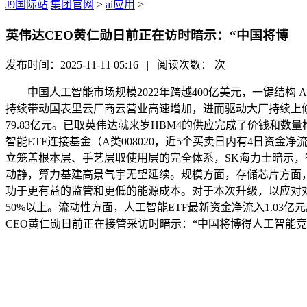
J9国际站|集团官网
>
ai应用
>
英伟达CEO黄仁勋日前正在访时暗示：“中国将博
发布时间：2025-11-11 05:16 | 阅读次数：
次
中国人工智能市场规模2022年跨越400亿美元，一键结构 A
持续带动国表里云厂商云营业高速增加，进而驱动大厂持续上修本
79.83亿元。已取英伟达就来岁HBM4的供应完成了价钱和数
智能ETF连接基金（A类008020，近5个买卖日内有4日资金净
立笼盖根本层、手艺层取使用层的完全体系，SK海力士暗示，行
动静，算力基建高景气宇无望延续。规模方面，存储芯片方面
功于更有益的监管和更低的能源成本。对于本次升级，以应对对
50%以上。流动性方面，人工智能ETF最新资金净流入1.03
CEO黄仁勋日前正在接管采访时暗示：“中国将博得人工智能竞赛。