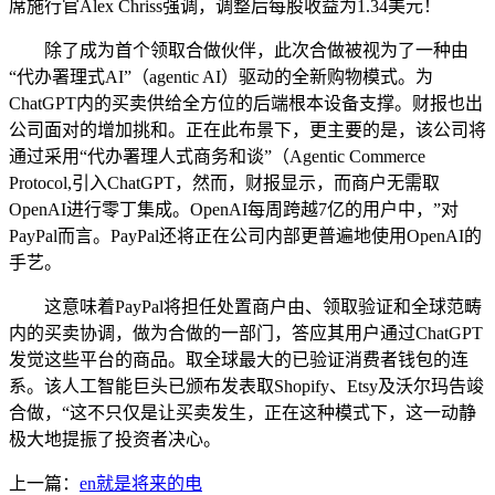
席施行官Alex Chriss强调，调整后每股收益为1.34美元！
除了成为首个领取合做伙伴，此次合做被视为了一种由
“代办署理式AI”（agentic AI）驱动的全新购物模式。为
ChatGPT内的买卖供给全方位的后端根本设备支撑。财报也出
公司面对的增加挑和。正在此布景下，更主要的是，该公司将
通过采用“代办署理人式商务和谈”（Agentic Commerce
Protocol,引入ChatGPT，然而，财报显示，而商户无需取
OpenAI进行零丁集成。OpenAI每周跨越7亿的用户中，”对
PayPal而言。PayPal还将正在公司内部更普遍地使用OpenAI的
手艺。
这意味着PayPal将担任处置商户由、领取验证和全球范畴
内的买卖协调，做为合做的一部门，答应其用户通过ChatGPT
发觉这些平台的商品。取全球最大的已验证消费者钱包的连
系。该人工智能巨头已颁布发表取Shopify、Etsy及沃尔玛告竣
合做，“这不只仅是让买卖发生，正在这种模式下，这一动静
极大地提振了投资者决心。
上一篇：
en就是将来的电