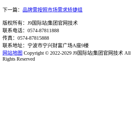
下一篇：
品牌需按照市场需求矫捷组
版权所有：J9国际站|集团官网技术
联系电话：0574-87811888
传真：0574-87815888
联系地址：宁波市宁兴财富广场A座9楼
网站地图
Copyright © 2022-2029 J9国际站|集团官网技术 All
Rights Reserved